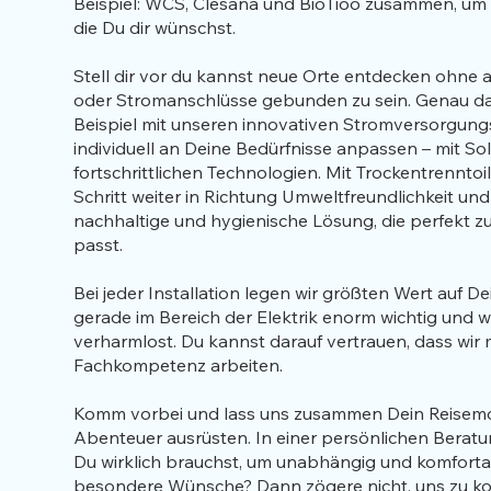
Beispiel: WCS, Clesana und BioTioo zusammen, um Di
die Du dir wünschst.
Stell dir vor du kannst neue Orte entdecken ohne
oder Stromanschlüsse gebunden zu sein. Genau das
Beispiel mit unseren innovativen Stromversorgung
individuell an Deine Bedürfnisse anpassen – mit S
fortschrittlichen Technologien. Mit Trockentrenntoi
Schritt weiter in Richtung Umweltfreundlichkeit und
nachhaltige und hygienische Lösung, die perfekt z
passt.
Bei jeder Installation legen wir größten Wert auf Dei
gerade im Bereich der Elektrik enorm wichtig und w
verharmlost. Du kannst darauf vertrauen, dass wir 
Fachkompetenz arbeiten.
Komm vorbei und lass uns zusammen Dein Reisemo
Abenteuer ausrüsten. In einer persönlichen Beratu
Du wirklich brauchst, um unabhängig und komfortab
besondere Wünsche? Dann zögere nicht, uns zu kon